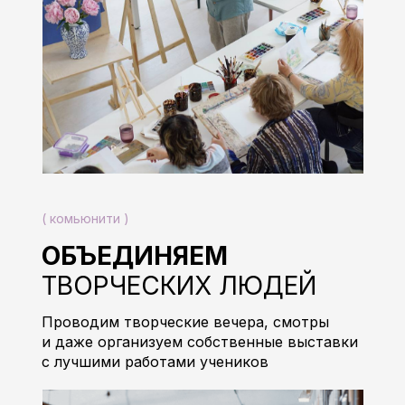
М НЕ ТОЛЬКО
( комьюнити )
ОВАТЬ,
ОБЪЕДИНЯЕМ
И ЗАРАБАТЫВАТЬ
ТВОРЧЕСКИХ ЛЮДЕЙ
Проводим творческие вечера, смотры
и даже организуем собственные выставки
с лучшими работами учеников