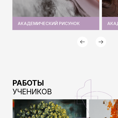
АКАДЕМИЧЕСКИЙ РИСУНОК
АКА
РАБОТЫ
УЧЕНИКОВ