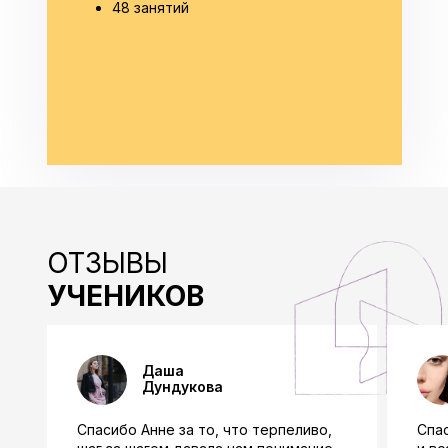
48 занятий
ОТЗЫВЫ
УЧЕНИКОВ
Даша
Дундукова
Спасибо Анне за то, что терпеливо,
Спа