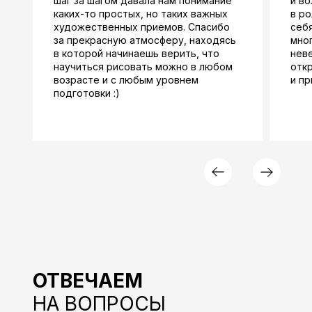
шаг за шагом давала нам понимание
и в
каких-то простых, но таких важных
в ро
художественных приемов. Спасибо
себя
за прекрасную атмосферу, находясь
мног
в которой начинаешь верить, что
неве
научиться рисовать можно в любом
откр
возрасте и с любым уровнем
и пр
подготовки :)
ОТВЕЧАЕМ
НА ВОПРОСЫ