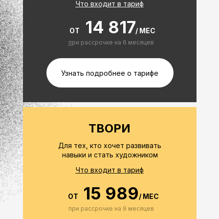
Что входит в тариф
14 817
ОТ
/ МЕС
п
ри рассрочке на 6 месяцев
Узнать подробнее о тарифе
ТВОРИ
Для тех, кто хочет развивать
навыки и стать художником
Что входит в тариф
15 989
ОТ
/ МЕС
при рассрочке на 9 месяцев